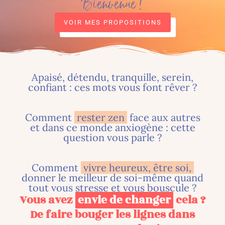
Bienvenue !
VOIR MES PROPOSITIONS
Apaisé, détendu, tranquille, serein,
confiant : ces mots vous font rêver ?
Comment
rester zen
face aux autres
et dans ce monde anxiogène : cette
question vous parle ?
Comment
vivre heureux, être soi,
donner le meilleur de soi-même quand
tout vous stresse et vous bouscule ?
Vous avez
envie de changer
cela ?
De faire bouger les lignes dans