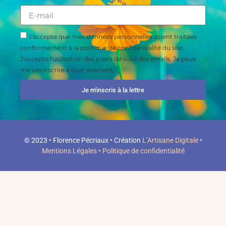
J'accepte que mes données personnelles soient traitées
conformément à la politique de confidentialité du site.
J'accepte l'utilisation des pixels de suivi des emails. Je peux
me désinscrire à tout moment.
Je m'inscris à la lettre
© 2023 • Florence Pécriaux • Création
L’Artisane Digitale
•
Mentions Légales
•
Politique de confidentialité