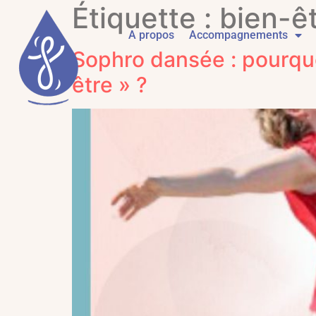
Étiquette :
bien-ê
A propos
Accompagnements
Sophro dansée : pourquoi
être » ?