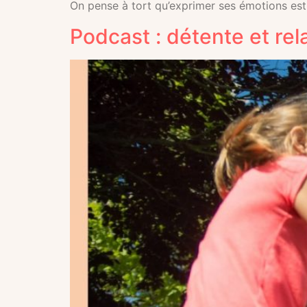
On pense à tort qu’exprimer ses émotions est u
Podcast : détente et rel